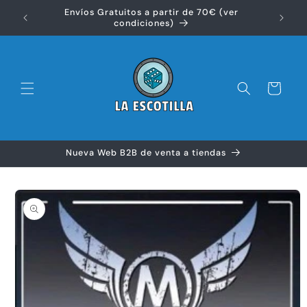
Ir
Envíos Gratuitos a partir de 70€ (ver
directamente
Disfr
condiciones)
al contenido
Carrito
Nueva Web B2B de venta a tiendas
Ir
directamente
a la
información
del producto