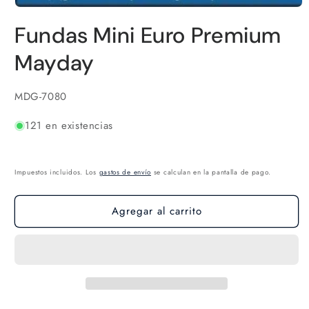
Abrir
elemento
Fundas Mini Euro Premium
multimedia
1
en
Mayday
una
ventana
modal
SKU:
MDG-7080
121 en existencias
Impuestos incluidos. Los
gastos de envío
se calculan en la pantalla de pago.
Agregar al carrito