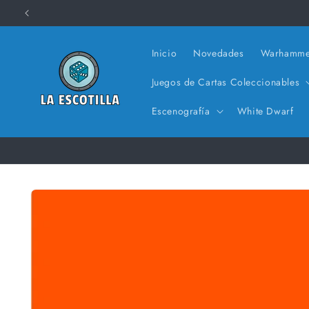
Ir
directamente
al contenido
Inicio
Novedades
Warhamme
Juegos de Cartas Coleccionables
Escenografía
White Dwarf
Ir
directamente
a la
información
del producto