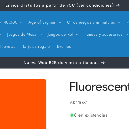
Envíos Gratuitos a partir de 70€ (ver condiciones)
r 40,000
Age of Sigmar
Otros juegos y miniaturas
P
Juegos de Mesa
Juegos de Rol
Fundas y accesorios
Novelas
Tarjetas regalo
Eventos
Nueva Web B2B de venta a tiendas
Fluorescen
SKU:
AK11081
8 en existencias