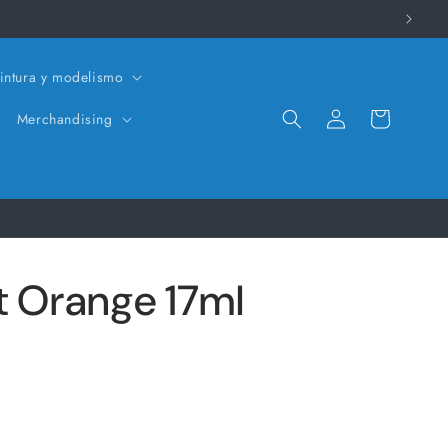
intura y modelismo
Iniciar
Carrito
Merchandising
sesión
t Orange 17ml