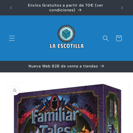
Ir
Envíos Gratuitos a partir de 70€ (ver
directamente
Disfr
condiciones)
al contenido
Carrito
Nueva Web B2B de venta a tiendas
Ir
directamente
a la
información
del producto