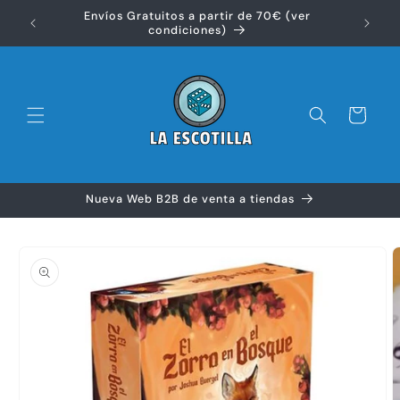
Ir
Envíos Gratuitos a partir de 70€ (ver
directamente
Disfr
condiciones)
al contenido
Carrito
Nueva Web B2B de venta a tiendas
Ir
directamente
a la
información
del producto