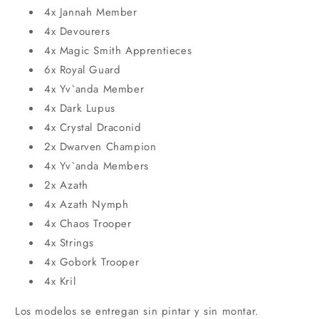
4x Jannah Member
4x Devourers
4x Magic Smith Apprentieces
6x Royal Guard
4x Yv`anda Member
4x Dark Lupus
4x Crystal Draconid
2x Dwarven Champion
4x Yv`anda Members
2x Azath
4x Azath Nymph
4x Chaos Trooper
4x Strings
4x Gobork Trooper
4x Kril
Los modelos se entregan sin pintar y sin montar.