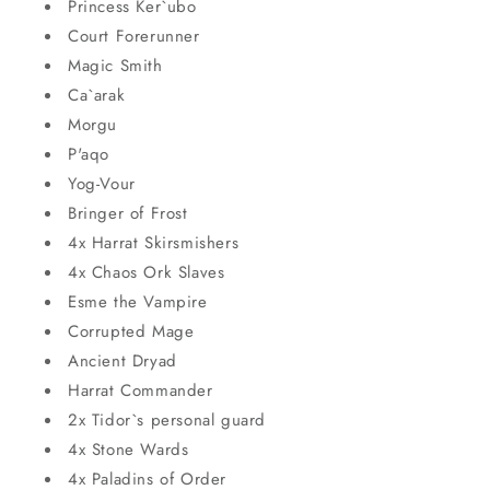
Princess Ker`ubo
Court Forerunner
Magic Smith
Ca`arak
Morgu
P'aqo
Yog-Vour
Bringer of Frost
4x Harrat Skirsmishers
4x Chaos Ork Slaves
Esme the Vampire
Corrupted Mage
Ancient Dryad
Harrat Commander
2x Tidor`s personal guard
4x Stone Wards
4x Paladins of Order