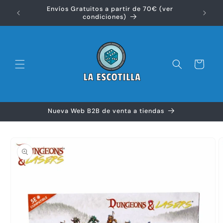
Ir
Envíos Gratuitos a partir de 70€ (ver
directamente
Disfr
condiciones)
al contenido
Carrito
Nueva Web B2B de venta a tiendas
Ir
directamente
a la
información
del producto