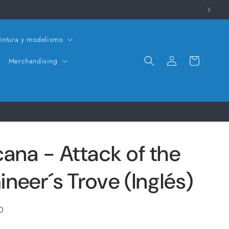
intura y modelismo
Iniciar
Carrito
Merchandising
sesión
ana - Attack of the
mineer´s Trove (Inglés)
0