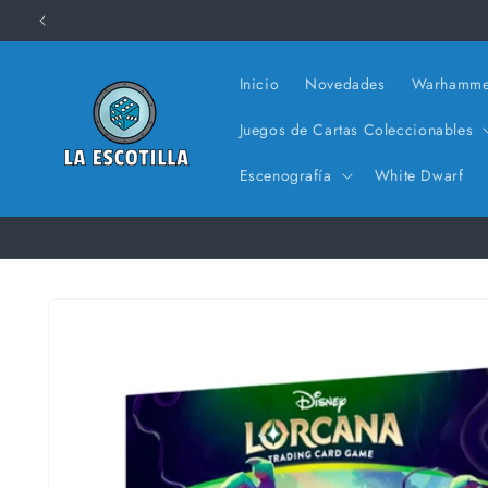
Ir
directamente
al contenido
Inicio
Novedades
Warhamme
Juegos de Cartas Coleccionables
Escenografía
White Dwarf
Ir
directamente
a la
información
del producto