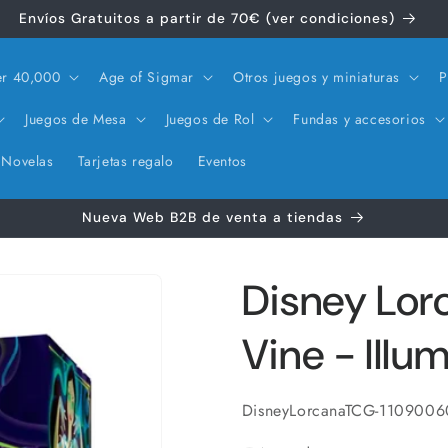
Envíos Gratuitos a partir de 70€ (ver condiciones)
r 40,000
Age of Sigmar
Otros juegos y miniaturas
P
Juegos de Mesa
Juegos de Rol
Fundas y accesorios
Novelas
Tarjetas regalo
Eventos
Nueva Web B2B de venta a tiendas
Disney Lorc
Vine - Illu
SKU:
DisneyLorcanaTCG-1109006