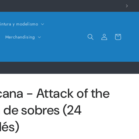
intura y modelismo
Iniciar
Carrito
Merchandising
sesión
ana - Attack of the
a de sobres (24
lés)