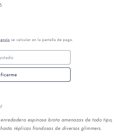
6
 envío
se calculan en la pantalla de pago.
gotado
ificarme
a!
a enredadera espinosa brota amenazas de todo tipo,
hasta réplicas frondosas de diversos glimmers.