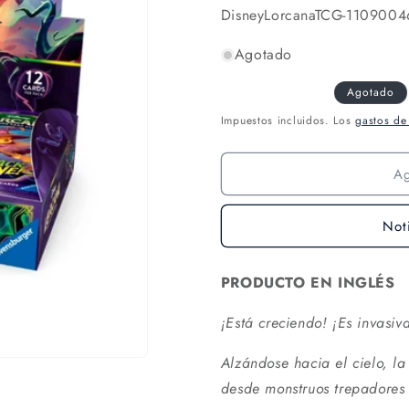
SKU:
DisneyLorcanaTCG-1109004
Agotado
Agotado
Impuestos incluidos. Los
gastos de
A
Not
PRODUCTO EN INGLÉS
¡Está creciendo! ¡Es invasiv
Alzándose hacia el cielo, l
desde monstruos trepadores 