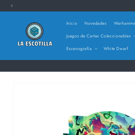
Ir
directamente
al contenido
Inicio
Novedades
Warhamme
Juegos de Cartas Coleccionables
Escenografía
White Dwarf
Ir
directamente
a la
información
del producto