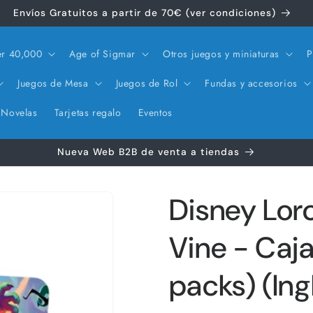
Envíos Gratuitos a partir de 70€ (ver condiciones)
r 40,000
Age of Sigmar
Otros juegos y miniaturas
P
Juegos de Mesa
Juegos de Rol
Fundas y accesorios
Novelas
Tarjetas regalo
Eventos
Nueva Web B2B de venta a tiendas
Disney Lorc
Vine - Caj
packs) (Ing