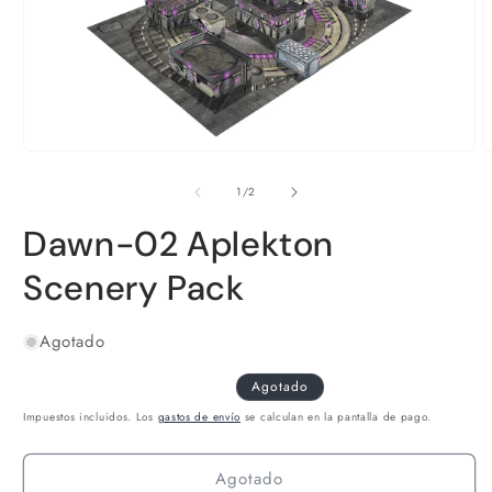
Abrir
A
elemento
e
multimedia
m
de
1
/
2
1
2
en
e
Dawn-02 Aplekton
una
u
ventana
v
modal
m
Scenery Pack
SKU:
Agotado
Agotado
Impuestos incluidos. Los
gastos de envío
se calculan en la pantalla de pago.
Agotado