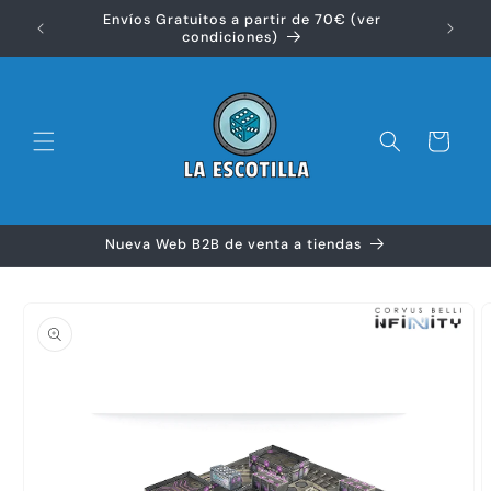
Ir
Envíos Gratuitos a partir de 70€ (ver
directamente
Disfr
condiciones)
al contenido
Carrito
Nueva Web B2B de venta a tiendas
Ir
directamente
a la
información
del producto