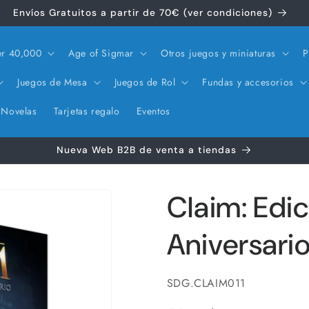
Envíos Gratuitos a partir de 70€ (ver condiciones)
r 40,000
Age of Sigmar
Otros juegos y miniaturas
P
Juegos de Mesa
Juegos de Rol
Fundas y accesorios
Novelas
Tarjetas regalo
Eventos
Nueva Web B2B de venta a tiendas
Claim: Edi
Aniversari
SKU:
SDG.CLAIM011