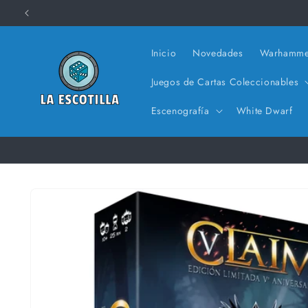
Ir
directamente
al contenido
Inicio
Novedades
Warhamme
Juegos de Cartas Coleccionables
Escenografía
White Dwarf
Ir
directamente
a la
información
del producto