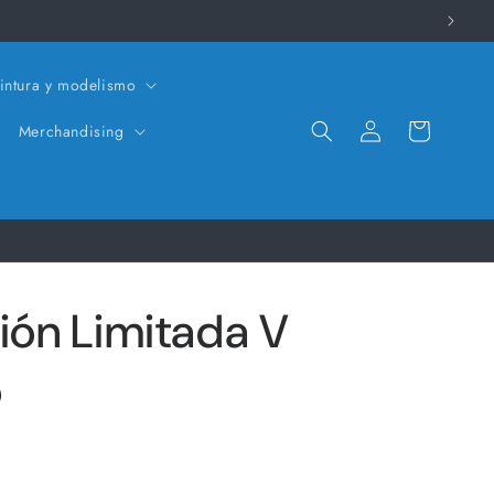
intura y modelismo
Iniciar
Carrito
Merchandising
sesión
ción Limitada V
o