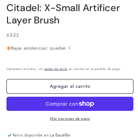
elemento
Citadel: X-Small Artificer
multimedia
1
en
Layer Brush
una
ventana
modal
SKU:
63-23
Bajas existencias: quedan 1
Impuestos incluidos. Los
gastos de envío
se calculan en la pantalla de pago.
Agregar al carrito
Más opciones de pago
Retiro disponible en
La Escotilla