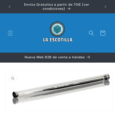
Ir
Envíos Gratuitos a partir de 70€ (ver
directamente
Disfr
condiciones)
al contenido
Carrito
Nueva Web B2B de venta a tiendas
Ir
directamente
a la
información
del producto
Abrir