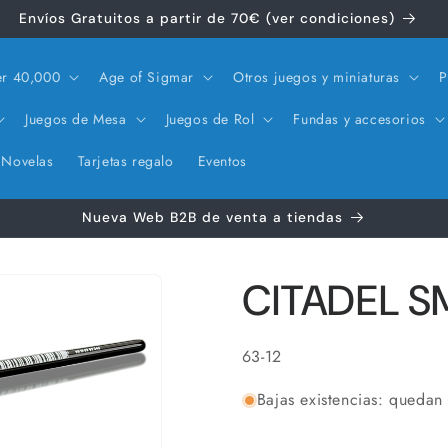
Envíos Gratuitos a partir de 70€ (ver condiciones)
r 40,000
Age of Sigmar
Otros juegos y miniaturas
P
Juegos de Mesa
Juegos de Rol
Fundas y accesorios
Novelas
Tarjetas regalo
Eventos
Nueva Web B2B de venta a tiendas
CITADEL S
SKU:
63-12
Bajas existencias: quedan