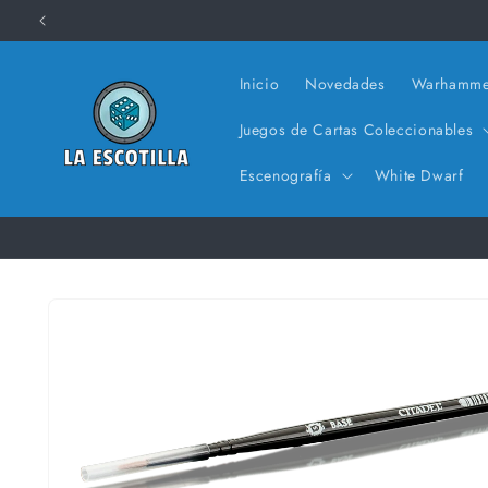
Ir
directamente
al contenido
Inicio
Novedades
Warhamme
Juegos de Cartas Coleccionables
Escenografía
White Dwarf
Ir
directamente
a la
información
del producto