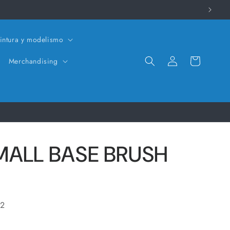
intura y modelismo
Iniciar
Carrito
Merchandising
sesión
MALL BASE BRUSH
 2