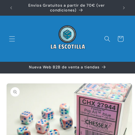
Ir
Envíos Gratuitos a partir de 70€ (ver
directamente
Disfr
condiciones)
al contenido
Carrito
Nueva Web B2B de venta a tiendas
Ir
directamente
a la
información
del producto