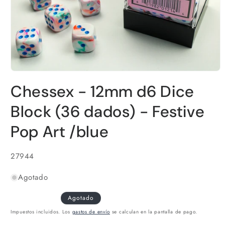
Abrir
elemento
Chessex - 12mm d6 Dice
multimedia
1
en
Block (36 dados) - Festive
una
ventana
Pop Art /blue
modal
SKU:
27944
Agotado
Agotado
Impuestos incluidos. Los
gastos de envío
se calculan en la pantalla de pago.