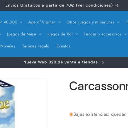
Envíos Gratuitos a partir de 70€ (ver condiciones)
r 40,000
Age of Sigmar
Otros juegos y miniaturas
P
Juegos de Mesa
Juegos de Rol
Fundas y accesorios
Novelas
Tarjetas regalo
Eventos
Nueva Web B2B de venta a tiendas
Carcasson
Bajas existencias: quedan