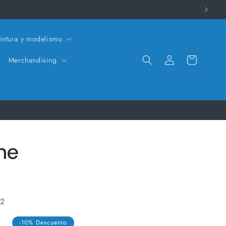
intura y modelismo
Iniciar
Carrito
Merchandising
sesión
ne
 2
-10% Descuento