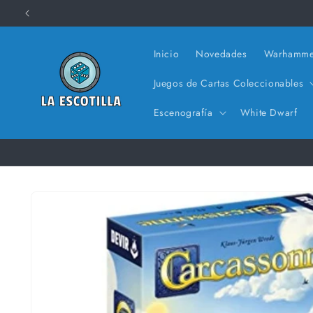
Ir
directamente
al contenido
Inicio
Novedades
Warhamme
Juegos de Cartas Coleccionables
Escenografía
White Dwarf
Ir
directamente
a la
información
del producto