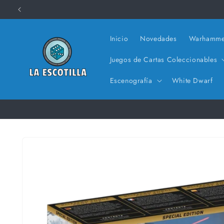
Ir
directamente
al contenido
Inicio
Novedades
Warhamme
Juegos de Cartas Coleccionables
Escenografía
White Dwarf
Ir
directamente
a la
información
del producto