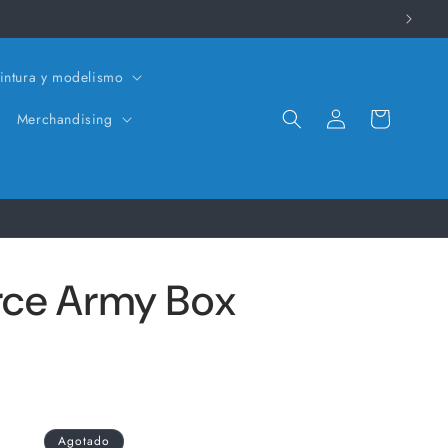
intura y modelismo
Iniciar
Carrito
Merchandising
sesión
orce Army Box
Agotado