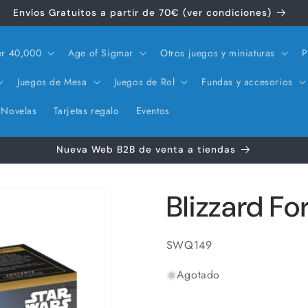
Envíos Gratuitos a partir de 70€ (ver condiciones)
r 40,000
Age of Sigmar
Otros juegos y miniaturas
P
Juegos de Mesa
Juegos de Rol
Fundas y accesorios
Novelas
Tarjetas regalo
Eventos
Nueva Web B2B de venta a tiendas
Blizzard F
SKU:
SWQ149
Agotado