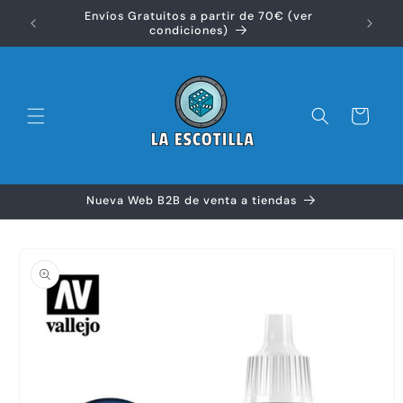
Ir
Envíos Gratuitos a partir de 70€ (ver
directamente
Disfr
condiciones)
al contenido
Carrito
Nueva Web B2B de venta a tiendas
Ir
directamente
a la
información
del producto