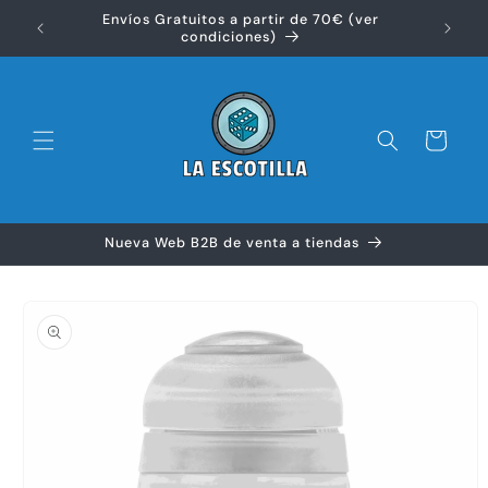
Ir
Envíos Gratuitos a partir de 70€ (ver
directamente
Disfr
condiciones)
al contenido
Carrito
Nueva Web B2B de venta a tiendas
Ir
directamente
a la
información
del producto